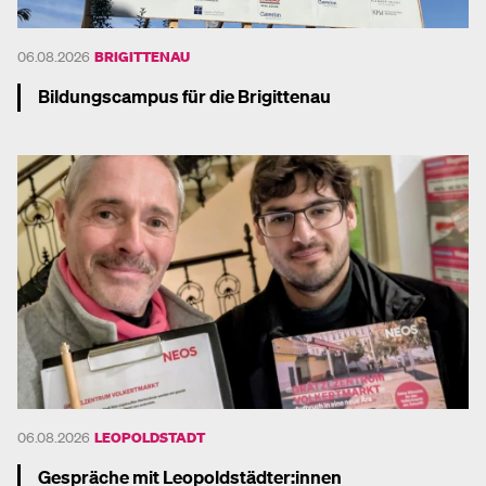
06.08.2026
BRIGITTENAU
Bildungscampus für die Brigittenau
Mehr dazu
06.08.2026
LEOPOLDSTADT
Gespräche mit Leopoldstädter:innen