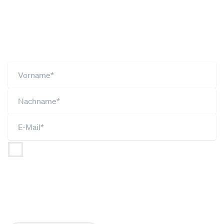
Du willst mehr Infos aus der Donaustadt?
Dann melde dich jetzt zu unserem
Newsletter an!
Ich bin jederzeit widerruflich damit einverstanden,
dass
NEOS (gemäß Art 26 DSGVO gemeinsam mit
JUNOS und UNOS) meine Angaben im Rahmen der
Datenschutzerklärung
verarbeitet und nutzt, um mich
regelmäßig per Newsletter über aktuelle Themen,
NEOS-Positionen und Events zu informieren.*