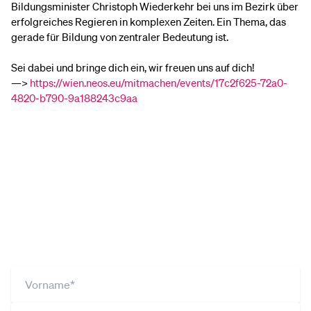
Bildungsminister Christoph Wiederkehr bei uns im Bezirk über
erfolgreiches Regieren in komplexen Zeiten. Ein Thema, das
gerade für Bildung von zentraler Bedeutung ist.
Sei dabei und bringe dich ein, wir freuen uns auf dich!
—>
https://wien.neos.eu/mitmachen/events/17c2f625-72a0-
4820-b790-9a188243c9aa
Du willst mehr Infos aus der
Leopoldstadt? Dann melde dich jetzt zu
unserem Newsletter an!