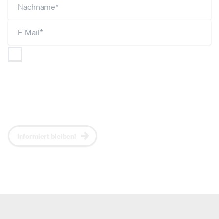
Ich bin jederzeit widerruflich damit einverstanden,
dass
NEOS (gemäß Art 26 DSGVO gemeinsam mit
JUNOS und UNOS) meine Angaben im Rahmen der
Datenschutzerklärung
verarbeitet und nutzt, um mich
regelmäßig per Newsletter über aktuelle Themen,
NEOS-Positionen und Events zu informieren.*
Informiert bleiben!