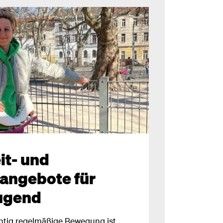
it- und
ngebote für
ugend
chtig regelmäßige Bewegung ist.