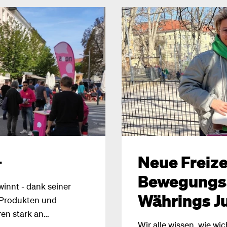
+
Neue Freize
Bewegungsa
innt - dank seiner
Währings J
n Produkten und
ren stark an
Wir alle wissen, wie wi
agen werden in