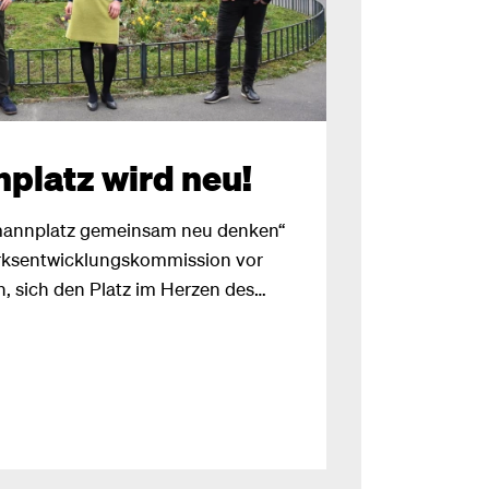
platz wird neu!
annplatz gemeinsam neu denken“
irksentwicklungskommission vor
, sich den Platz im Herzen des
hauen. In einem ersten Schritt hat
GB* eine Funktions- und
tellt. Mit den dadurch gewonnen
von Juni bis Oktober 2022 ein
jekt.