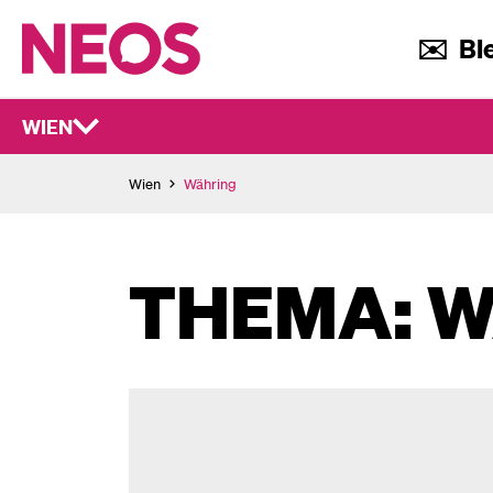
✉️ Ble
WIEN
Wien
Währing
THEMA: 