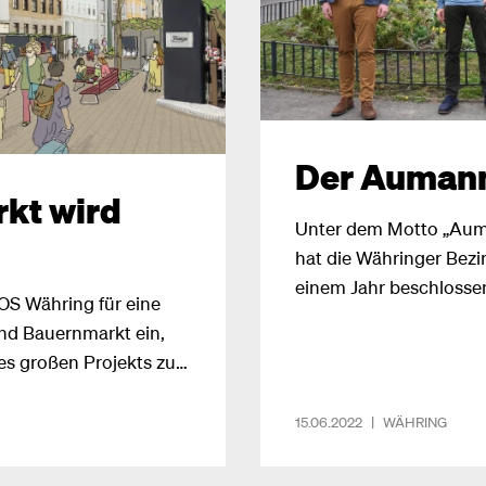
Der Aumann
kt wird
Unter dem Motto „Aum
hat die Währinger Bez
einem Jahr beschlossen
OS Währing für eine
Bezirks genauer anzusc
nd Bauernmarkt ein,
die Gebietsbetreuung 
es großen Projekts zur
Sozialraumanalyse ers
. Neben der
Erkenntnissen startet 
werden in der
15.06.2022
|
WÄHRING
offenes Beteiligungspro
35 neue Bäume
egt.