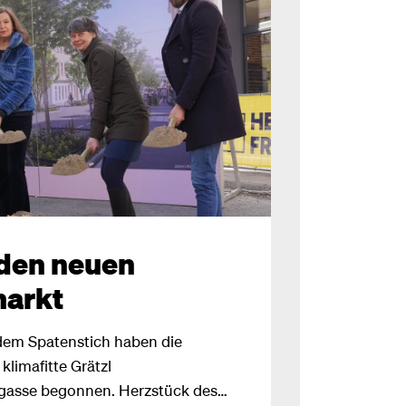
 den neuen
arkt
t dem Spatenstich haben die
klimafitte Grätzl
gasse begonnen. Herzstück des