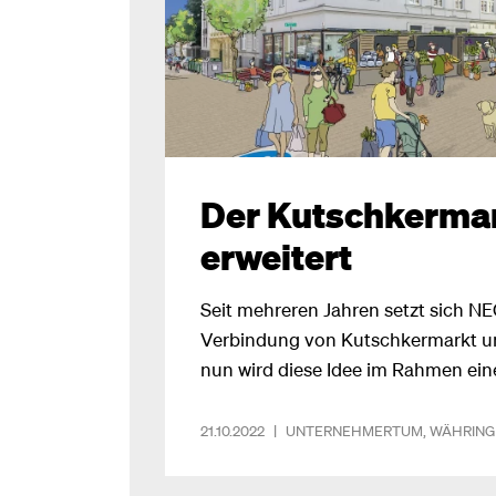
Der Kutschkermar
erweitert
Seit mehreren Jahren setzt sich NE
Verbindung von Kutschkermarkt u
nun wird diese Idee im Rahmen ein
Aufwertung des Grätzls umgesetzt
Erweiterung des Kutschkermarkts 
21.10.2022
|
UNTERNEHMERTUM
,
WÄHRING
Schulgasse und Kutschkergasse 
gepflanzt und 11 Grünflächen angel