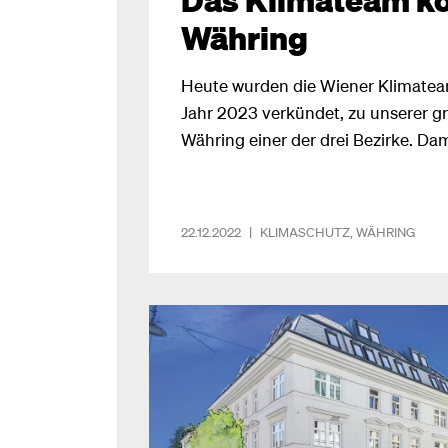
Währing
Heute wurden die Wiener Klimateam
Jahr 2023 verkündet, zu unserer g
Währing einer der drei Bezirke. Da
Währingerinnen und Währinger näch
entscheiden, was sie sich für den 
welche Projekte umgesetzt werden 
22.12.2022
|
KLIMASCHUTZ
,
WÄHRING
bekommt also ein Bürger:innenbudg
Jahren fordert.