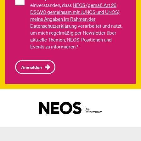
einverstanden, dass
NEOS (gemäß Art 26
DSGVO gemeinsam mit JUNOS und UNOS)
meine Angaben im Rahmen der
Datenschutzerklärung
verarbeitet und nutzt,
um mich regelmäßig per Newsletter über
aktuelle Themen, NEOS-Positionen und
Events zu informieren.*
Anmelden