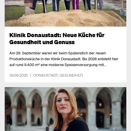
Klinik Donaustadt: Neue Küche für
Gesundheit und Genuss
Am 29. September waren wir beim Spatenstich der neuen
Produktionsküche in der Klinik Donaustadt. Bis 2028 entsteht hier
auf rund 9.400 m² eine moderne Speisenversorgung mit
Produktionsküche, einem neuen Mitarbeiterinnen-Restaurant mit
30.09.2025
|
DONAUSTADT
,
GESUNDHEIT
300 Sitzplätzen sowie Büroräumlichkeiten. Künftig werden hier
täglich 11.500 Mahlzeiten für Patient:innen und 2.000 Mahlzeiten für
Mitarbeiter:innen gekocht – ein Meilenstein für die
Gesundheitsversorgung im 22. Bezirk und ganz Wien.