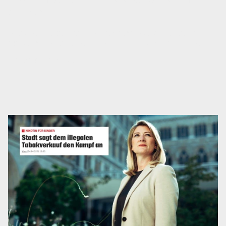
startet
Gesundheit ist unser wichtigstes Gut. Am besten
schützen wir sie, indem wir Erkrankungen verhindern,
noch bevor sie entstehen.
11.06.2026
|
GESUNDHEIT