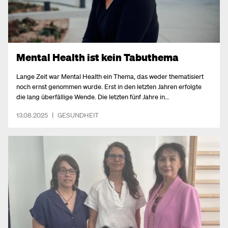
Mental Health ist kein Tabuthema
Lange Zeit war Mental Health ein Thema, das weder thematisiert
noch ernst genommen wurde. Erst in den letzten Jahren erfolgte
die lang überfällige Wende. Die letzten fünf Jahre in
Regierungsverantwortung haben uns bereits die Möglichkeit
13.08.2025
|
GESUNDHEIT
gegeben, die Weichen richtig zu stellen – und wir haben noch viel
vor, um die psychische Gesundheit in Wien weiter zu stärken.