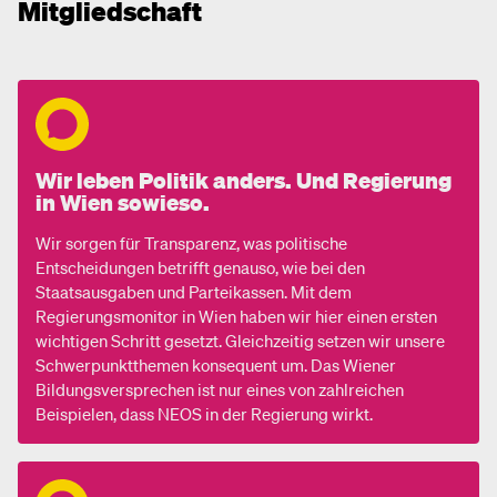
Mitgliedschaft
Wir leben Politik anders. Und Regierung
in Wien sowieso.
Wir sorgen für Transparenz, was politische
Entscheidungen betrifft genauso, wie bei den
Staatsausgaben und Parteikassen. Mit dem
Regierungsmonitor in Wien haben wir hier einen ersten
wichtigen Schritt gesetzt. Gleichzeitig setzen wir unsere
Schwerpunktthemen konsequent um. Das Wiener
Bildungsversprechen ist nur eines von zahlreichen
Beispielen, dass NEOS in der Regierung wirkt.