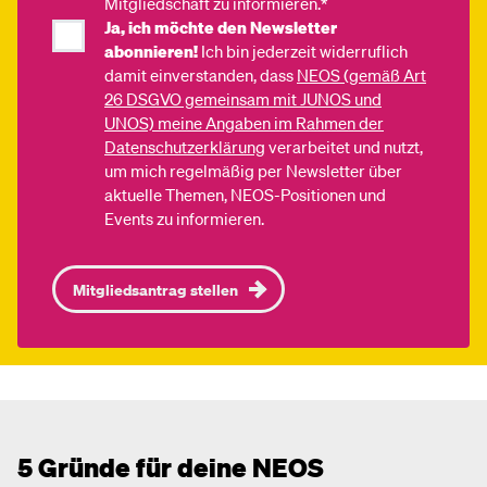
Mitgliedschaft zu informieren.*
Ja, ich möchte den Newsletter
abonnieren!
Ich bin jederzeit widerruflich
damit einverstanden, dass
NEOS (gemäß Art
26 DSGVO gemeinsam mit JUNOS und
UNOS) meine Angaben im Rahmen der
Datenschutzerklärung
verarbeitet und nutzt,
um mich regelmäßig per Newsletter über
aktuelle Themen, NEOS-Positionen und
Events zu informieren.
Mitgliedsantrag stellen
5 Gründe für deine NEOS