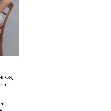
 NEOS,
den
nen
t