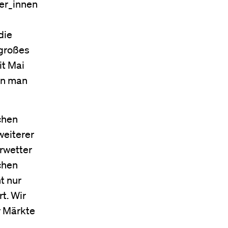
er_innen
die
 großes
it Mai
nn man
chen
weiterer
rwetter
chen
t nur
t. Wir
r Märkte