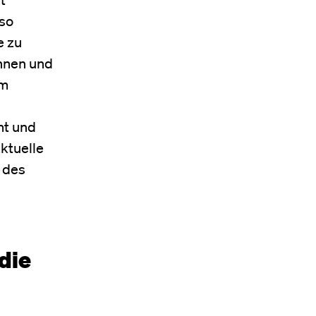
 so
e zu
nnen und
im
mt und
ktuelle
 des
die