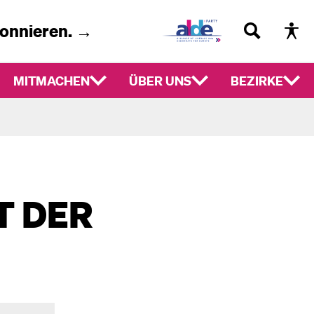
bonnieren. →
MITMACHEN
ÜBER UNS
BEZIRKE
T DER