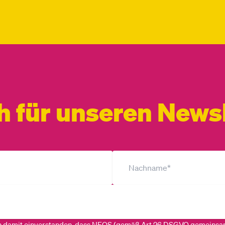
h für unseren Newsl
ch damit einverstanden, dass
NEOS (gemäß Art 26 DSGVO gemeinsa