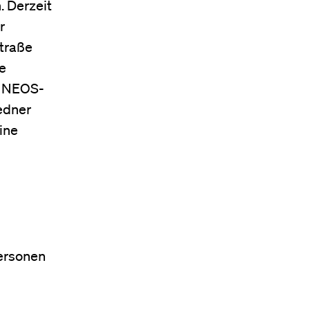
. Derzeit
r
Straße
ie
re NEOS-
edner
ine
Personen