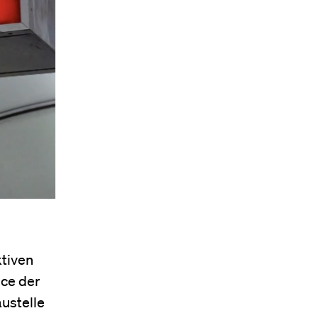
tiven
ice der
austelle