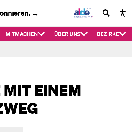
bonnieren. →
MITMACHEN
ÜBER UNS
BEZIRKE
MIT EINEM
TZWEG