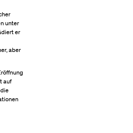
cher
en unter
diert er
er, aber
Eröffnung
t auf
 die
ationen