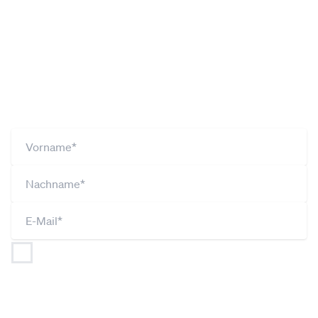
Du willst mehr Infos aus Döbling? Dann
melde dich jetzt zu unserem Newsletter
an!
Ich bin jederzeit widerruflich damit einverstanden,
dass
NEOS (gemäß Art 26 DSGVO gemeinsam mit
JUNOS und UNOS) meine Angaben im Rahmen der
Datenschutzerklärung
verarbeitet und nutzt, um mich
regelmäßig per Newsletter über aktuelle Themen,