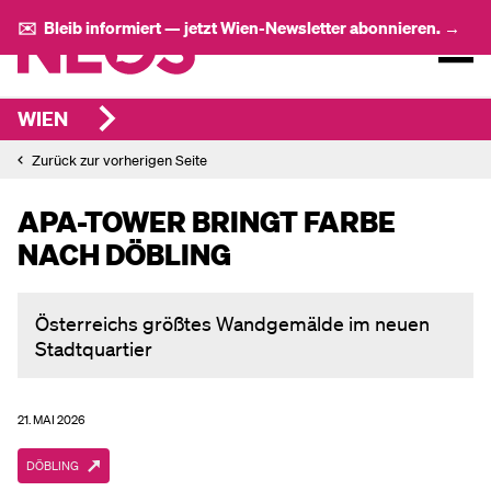
✉️ Bleib informiert — jetzt Wien-Newsletter abonnieren. →
WIEN
Zurück zur vorherigen Seite
APA-TOWER BRINGT FARBE
NACH DÖBLING
Österreichs größtes Wandgemälde im neuen
Stadtquartier
21. MAI 2026
DÖBLING