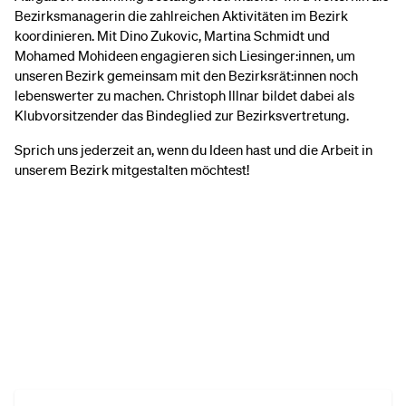
Bezirksmanagerin die zahlreichen Aktivitäten im Bezirk
koordinieren. Mit Dino Zukovic, Martina Schmidt und
Mohamed Mohideen engagieren sich Liesinger:innen, um
unseren Bezirk gemeinsam mit den Bezirksrät:innen noch
lebenswerter zu machen. Christoph Illnar bildet dabei als
Klubvorsitzender das Bindeglied zur Bezirksvertretung.
Sprich uns jederzeit an, wenn du Ideen hast und die Arbeit in
unserem Bezirk mitgestalten möchtest!
Du willst mehr Infos aus Liesing? Dann
melde dich jetzt zu unserem Newsletter
an!