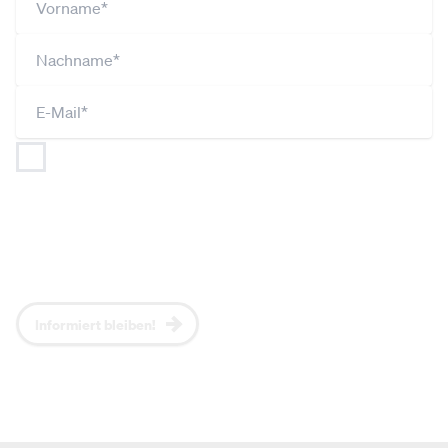
Ich bin jederzeit widerruflich damit einverstanden,
dass
NEOS (gemäß Art 26 DSGVO gemeinsam mit
JUNOS und UNOS) meine Angaben im Rahmen der
Datenschutzerklärung
verarbeitet und nutzt, um mich
regelmäßig per Newsletter über aktuelle Themen,
NEOS-Positionen und Events zu informieren.*
Informiert bleiben!