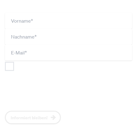
Ich bin jederzeit widerruflich damit einverstanden,
dass
NEOS (gemäß Art 26 DSGVO gemeinsam mit
JUNOS und UNOS) meine Angaben im Rahmen der
Datenschutzerklärung
verarbeitet und nutzt, um mich
regelmäßig per Newsletter über aktuelle Themen,
NEOS-Positionen und Events zu informieren.*
Informiert bleiben!