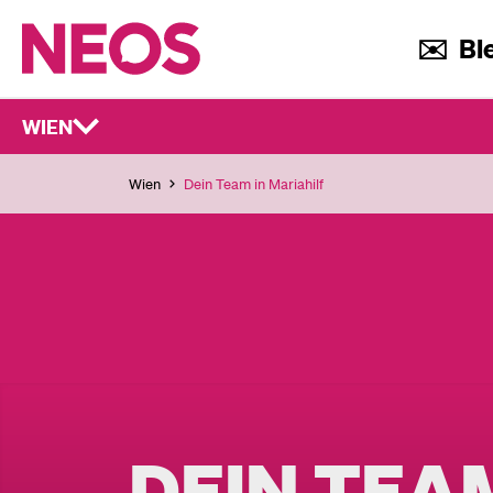
✉️ Ble
WIEN
Wien
Dein Team in Mariahilf
DEIN TEA