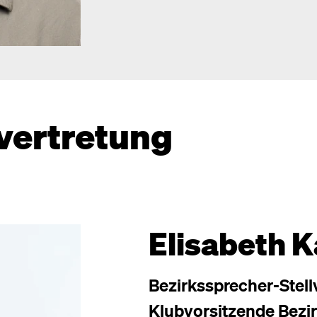
vertretung
Elisabeth K
Bezirkssprecher-Stellv
Klubvorsitzende Bezir