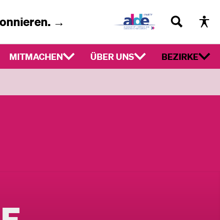
bonnieren. →
MITMACHEN
ÜBER UNS
BEZIRKE
LF