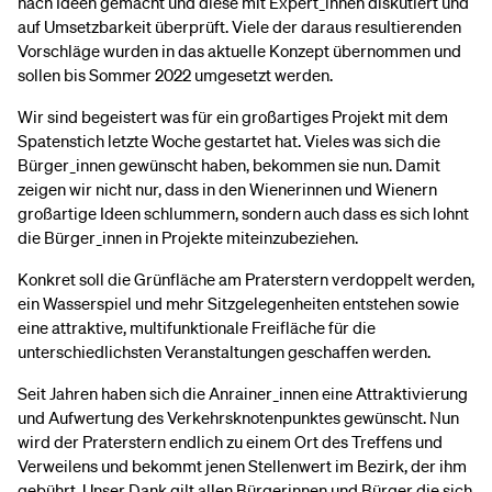
nach Ideen gemacht und diese mit Expert_innen diskutiert und
auf Umsetzbarkeit überprüft. Viele der daraus resultierenden
Vorschläge wurden in das aktuelle Konzept übernommen und
sollen bis Sommer 2022 umgesetzt werden.
Wir sind begeistert was für ein großartiges Projekt mit dem
Spatenstich letzte Woche gestartet hat. Vieles was sich die
Bürger_innen gewünscht haben, bekommen sie nun. Damit
zeigen wir nicht nur, dass in den Wienerinnen und Wienern
großartige Ideen schlummern, sondern auch dass es sich lohnt
die Bürger_innen in Projekte miteinzubeziehen.
Konkret soll die Grünfläche am Praterstern verdoppelt werden,
ein Wasserspiel und mehr Sitzgelegenheiten entstehen sowie
eine attraktive, multifunktionale Freifläche für die
unterschiedlichsten Veranstaltungen geschaffen werden.
Seit Jahren haben sich die Anrainer_innen eine Attraktivierung
und Aufwertung des Verkehrsknotenpunktes gewünscht. Nun
wird der Praterstern endlich zu einem Ort des Treffens und
Verweilens und bekommt jenen Stellenwert im Bezirk, der ihm
gebührt. Unser Dank gilt allen Bürgerinnen und Bürger die sich