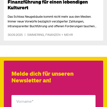
Finanzführung für einen lebendigen
Kulturort
Das Schloss Neugebäude kommt nicht mehr aus den Medien.
Immer neue Vorwürfe bezüglich verzögerter Zahlungen,
intransparenter Buchführung und offenen Forderungen tauchen
auf. NEOS Simmering sehen dringenden Handlungsbedarf – denn
30.09.2025
|
SIMMERING
,
FINANZEN
+ MEHR
so darf mit Fördergeld nicht umgegangen werden.
Melde dich für unseren
Newsletter an!