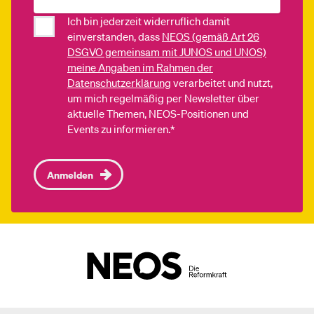
Ich bin jederzeit widerruflich damit
einverstanden, dass
NEOS (gemäß Art 26
DSGVO gemeinsam mit JUNOS und UNOS)
meine Angaben im Rahmen der
Datenschutzerklärung
verarbeitet und nutzt,
um mich regelmäßig per Newsletter über
aktuelle Themen, NEOS-Positionen und
Events zu informieren.*
Anmelden