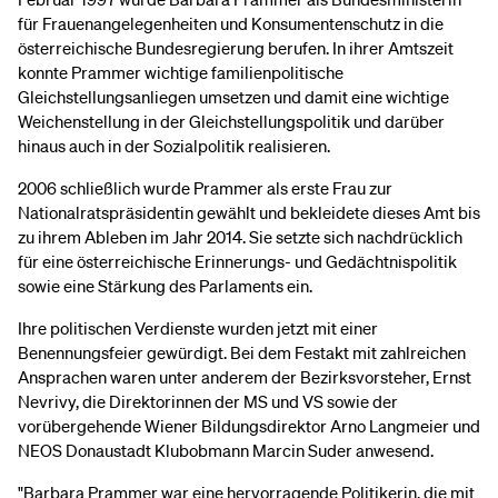
für Frauenangelegenheiten und Konsumentenschutz in die
österreichische Bundesregierung berufen. In ihrer Amtszeit
konnte Prammer wichtige familienpolitische
Gleichstellungsanliegen umsetzen und damit eine wichtige
Weichenstellung in der Gleichstellungspolitik und darüber
hinaus auch in der Sozialpolitik realisieren.
2006 schließlich wurde Prammer als erste Frau zur
Nationalratspräsidentin gewählt und bekleidete dieses Amt bis
zu ihrem Ableben im Jahr 2014. Sie setzte sich nachdrücklich
für eine österreichische Erinnerungs- und Gedächtnispolitik
sowie eine Stärkung des Parlaments ein.
Ihre politischen Verdienste wurden jetzt mit einer
Benennungsfeier gewürdigt. Bei dem Festakt mit zahlreichen
Ansprachen waren unter anderem der Bezirksvorsteher, Ernst
Nevrivy, die Direktorinnen der MS und VS sowie der
vorübergehende Wiener Bildungsdirektor Arno Langmeier und
NEOS Donaustadt Klubobmann Marcin Suder anwesend.
"Barbara Prammer war eine hervorragende Politikerin, die mit