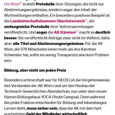
Uni Wien
erstellt
Protokolle
ihrer Sitzungen, die nicht nur
Abstimmungsergebnisse, sondern sogar den Inhalt der
Wortmeldungen enthalten. Ein besonders positives Beispiel ist
die
Landwirtschaftskammer Oberösterreich
, die
umfangreiche Protokolle
ihrer Vollversammlungen
veröffentlicht. Und
sogar
die
AK Kärnten
macht es
deutlich
besser
. Sie veröffentlicht Anträge zwar nicht im Volltext, dafür
aber
alle Titel und Abstimmungsergebnisse
. Für die AK
Wien, die 576 Mitarbeiter:innen mehr als ihre Kärntner
Schwester hat, sollte ein wenig Transparenz also kein Problem
sein.
Bildung, aber nicht um jeden Preis
Besonders schmerzhaft war für NEOS LiA die Vorgehensweise
des Vorstandes der AK Wien rund um den Neubau der
Technisch-Gewerblichen Abendschule, nun unter dem neuen
Namen Bildungshaus YOCA (Youth Campus). Denn während
die pinke Fraktion entschieden für Bildung und lebenslanges
Lernen steht,
muss sicher sein
, dass die AK mit dem hart
erarbeiteten
Geld der Mitglieder
wirtschaftlich
,