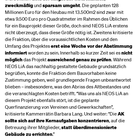
zweckmäßig
und
sparsam
umgeht
. Die geplanten 128
Millionen Euro für den Neubau mit 13.500m2 sind zwar mit
etwa 9.500 Euro pro Quadratmeter im Rahmen des Üblichen
für ein Bauprojekt dieser Größe, doch sind NEOS LiA erstens
nicht überzeugt, dass diese Größe nötig ist. Zweitens kritisierte
die Fraktion, über die voraussichtlichen Kosten und den
Umfang des Projektes
erst eine Woche vor der Abstimmung
informiert
worden zu sein. Innerhalb so kurzer Zeit sei es
nicht
möglich
das Projekt
ausreichend genau zu prüfen
. Während
NEOS LiA das nachhaltig gestaltete Gebäude grundsätzlich
begrüßen, konnte die Fraktion dem Bauvorhaben keine
Zustimmung geben, weil grundlegende Fragen unbeantwortet
blieben – insbesondere, was den Abriss des Altbestandes und
die veranschlagten Kosten betrifft. “Was uns als NEOS LiA an
diesem Projekt ebenfalls stört, ist die geplante
Querfinanzierung von Vereinen und Gewerkschaften”,
kritisierte Kammerrätin Barbara Lang. Und weiter: “Die
AK
sollte sich auf ihre Kernaufgaben konzentrieren
, auf die
Betreuung ihrer Mitglieder,
statt überdimensionierte
Gebäude zu errichten
.”