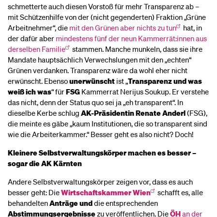
schmetterte auch diesen Vorstoß für mehr Transparenz ab –
mit Schützenhilfe von der (nicht gegenderten) Fraktion „Grüne
Arbeitnehmer“, die
mit den Grünen aber nichts zu tun
hat, in
der dafür aber
mindestens fünf der neun Kammerrät:innen aus
derselben Familie
stammen. Manche munkeln, dass sie ihre
Mandate hauptsächlich Verwechslungen mit den „echten“
Grünen verdanken. Transparenz wäre da wohl eher nicht
erwünscht. Ebenso
unerwünscht
ist „
Transparenz und was
weiß ich was
“ für
FSG
Kammerrat Nerijus Soukup. Er verstehe
das nicht, denn der Status quo sei ja „eh transparent“. In
dieselbe Kerbe schlug
AK-Präsidentin Renate Anderl
(FSG),
die meinte es gäbe „kaum Institutionen, die so transparent sind
wie die Arbeiterkammer.“ Besser geht es also nicht? Doch!
Kleinere Selbstverwaltungskörper machen es besser –
sogar die AK Kärnten
Andere Selbstverwaltungskörper zeigen vor, dass es auch
besser geht: Die
Wirtschaftskammer Wien
schafft es, alle
behandelten
Anträge
und
die entsprechenden
Abstimmungsergebnisse
zu veröffentlichen. Die
ÖH
an der