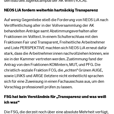
den Bau des Jugendcampus der AK Wien (YOCA).
NEOS LiA fordern weiterhin hartnäckig Transparenz
Auf wenig Gegenliebe stieß die Forderung von NEOS LiA nach
Veröffentlichung aller in der Vollversammlung der AK
behandelten Anträge samt Abstimmungsverhalten aller
Fraktionen im Volltext. In einem Schulterschluss mit den
Fraktionen Fair und Transparent, Freiheitliche Arbeitnehmer
und Liste PERSPEKTIVE machten sich NEOS LiA erneut dafür
stark, dass die Arbeitnehmer:innen nachvollziehen können, wie
sie in der Kammer vertreten werden. Zustimmung fand der
Antrag von den Fraktionen KOMintern, MUT, und PFG. Die
christlich-soziale Fraktion FCG, die „echten“ Grünen AUGE,
sowie LINKS und ARGE (letztere nicht einheitlich) sprachen
sich für eine Zuweisung in einen Fachausschuss aus, um den
Vorschlag professionell prüfen zu lassen.
FSG hat kein Verständnis für „Transparenz und was weiß
ich was“
Die FSG, die derzeit noch über eine absolute Mehrheit verfügt,