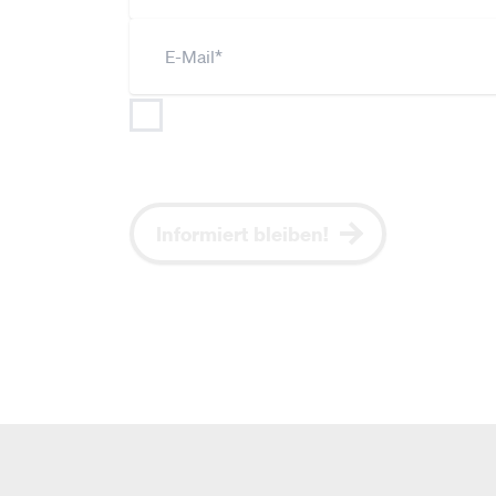
Ich bin jederzeit widerruflich damit einve
meine Angaben im Rahmen der Datenschu
aktuelle Themen, NEOS-Positionen und Eve
Informiert bleiben!