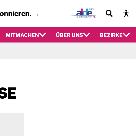
bonnieren. →
MITMACHEN
ÜBER UNS
BEZIRKE
SE