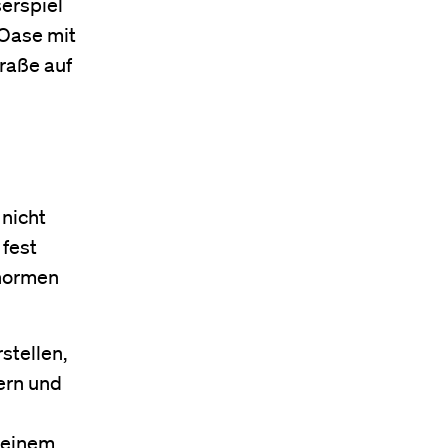
erspiel
 Oase mit
traße auf
 nicht
 fest
enormen
stellen,
ern und
 einem