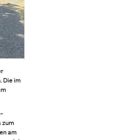
er
. Die im
dem
e-
s zum
hen am