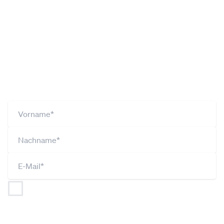
Du willst mehr Infos aus Meidling? Dann
melde dich jetzt zu unserem Newsletter
an!
Ich bin jederzeit widerruflich damit einverstanden,
dass
NEOS (gemäß Art 26 DSGVO gemeinsam mit
JUNOS und UNOS) meine Angaben im Rahmen der
Datenschutzerklärung
verarbeitet und nutzt, um mich