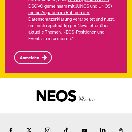
DSGVO gemeinsam mit JUNOS und UNOS)
meine Angaben im Rahmen der
Datenschutzerklärung
verarbeitet und nutzt,
um mich regelmäßig per Newsletter über
aktuelle Themen, NEOS-Positionen und
Events zu informieren.*
Anmelden