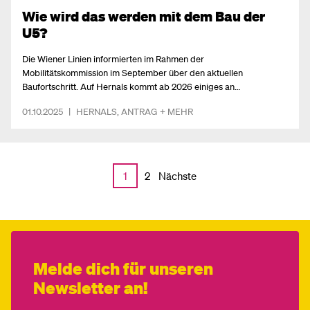
Wie wird das werden mit dem Bau der
U5?
Die Wiener Linien informierten im Rahmen der
Mobilitätskommission im September über den aktuellen
Baufortschritt. Auf Hernals kommt ab 2026 einiges an
Anstrengungen zu - aber mit der Chance auf bessere Infrastruktur
01.10.2025
|
HERNALS
,
ANTRAG
+ MEHR
und eine klimafitte Gestaltung der Hernalser Hauptstraße. Was
erwartet uns konkret?
Nächste
1
2
Melde dich für unseren
Newsletter an!