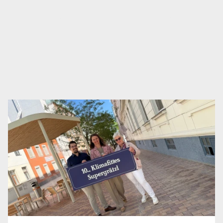
Wien jeden Tag ein Stück einfacher und lebenswerter
machen – das ist unser Antrieb als NEOS.
30.06.2026
|
BILDUNG
,
MOBILITÄT
+ MEHR