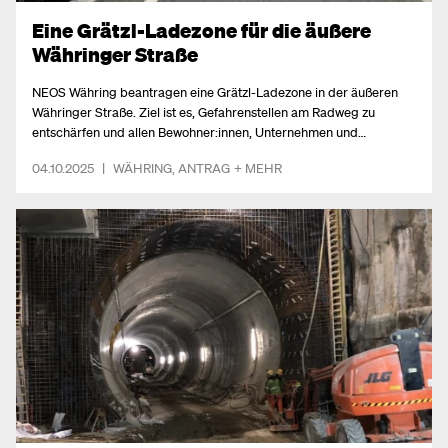
Eine Grätzl-Ladezone für die äußere
Währinger Straße
NEOS Währing beantragen eine Grätzl-Ladezone in der äußeren
Währinger Straße. Ziel ist es, Gefahrenstellen am Radweg zu
entschärfen und allen Bewohner:innen, Unternehmen und
Zustellfirmen sichere Ladestellen zu bieten. Ein Radbügel sorgt
04.10.2025
|
WÄHRING
,
ANTRAG
+ MEHR
zusätzlich für Sicherheit.