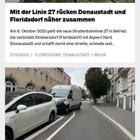
Mit der Linie 27 rücken Donaustadt und
Floridsdorf näher zusammen
Am 6. Oktober 2025 geht die neue Straßenbahnlinie 27 in Betrieb.
Sie verbindet Strebersdorf (Floridsdorf) mit Aspern Nord
(Donaustadt) und schafft damit eine direkte, schnelle und
komfortable Querverbindung zwischen zwei der am stärksten
07.10.2025
|
FLORIDSDORF
,
DONAUSTADT
+ MEHR
wachsenden Bezirke Wiens.