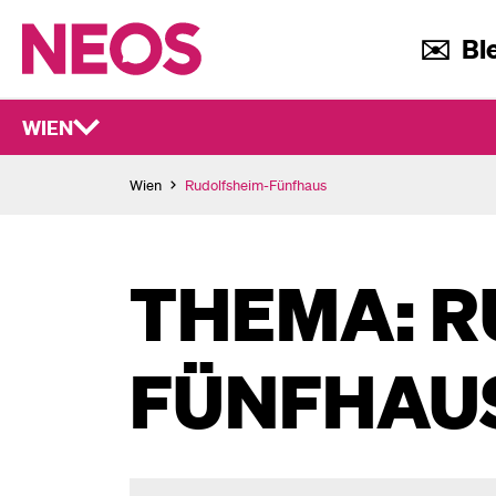
✉️ Ble
WIEN
Wien
Rudolfsheim-Fünfhaus
THEMA: R
FÜNFHAU