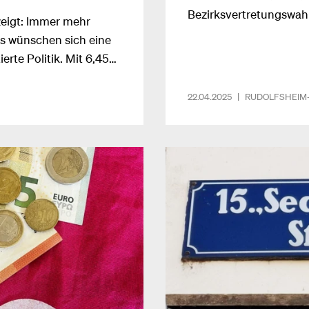
Bezirksvertretungswah
zeigt: Immer mehr
s wünschen sich eine
rte Politik. Mit 6,45
ezirk einen
st das bisher beste
22.04.2025
|
RUDOLFSHEIM
eser Erfolg ist kein
arer Haltung,
ken Team.