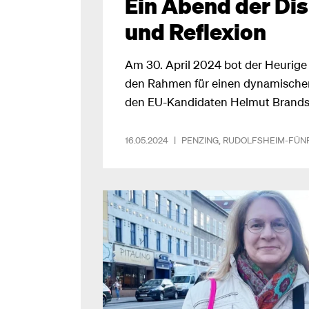
Ein Abend der Di
und Reflexion
Am 30. April 2024 bot der Heurige 
den Rahmen für einen dynamische
den EU-Kandidaten Helmut Brandstä
Inmitten des bevorstehenden EU-
Teilnehmerinnen und Teilnehmer lei
16.05.2024
|
PENZING
,
RUDOLFSHEIM-FÜN
Gedanken zur Zukunft Europas aus 
aktiv mit Fragen, was wiederum zu
führte.