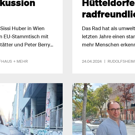
skussion
Hütteldorfe
radfreundli
Sissi Huber in Wien
Das Rad hat als umwelt
n EU-Stammtisch mit
letzten Jahre einen st
tter und Peter Berry.
mehr Menschen erkenne
Wahlkampfs tauschten
Mobilitätsform, weshalb
denschaftlich ihre
zur Aufgabe gemacht h
FHAUS
+ MEHR
24.04.2024
|
RUDOLFSHEIM
und beteiligten sich
Infrastruktur weiter a
 regen Diskussionen
Hütteldorfer Straße en
2024 fertiggestellt wer