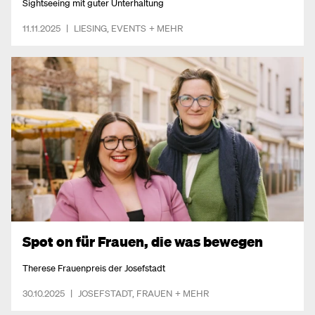
Sightseeing mit guter Unterhaltung
11.11.2025
|
LIESING
,
EVENTS
+ MEHR
Spot on für Frauen, die was bewegen
Therese Frauenpreis der Josefstadt
30.10.2025
|
JOSEFSTADT
,
FRAUEN
+ MEHR