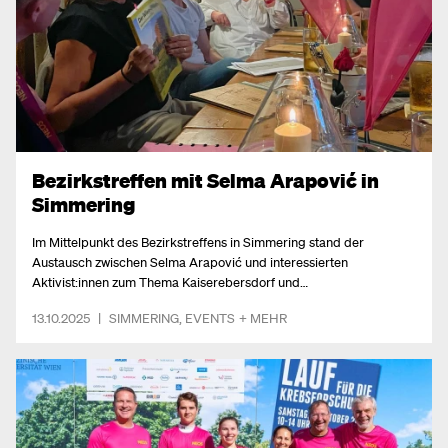
Bezirkstreffen mit Selma Arapović in
Simmering
Im Mittelpunkt des Bezirkstreffens in Simmering stand der
Austausch zwischen Selma Arapović und interessierten
Aktivist:innen zum Thema Kaiserebersdorf und
Stadtplanungspolitik.
13.10.2025
|
SIMMERING
,
EVENTS
+ MEHR