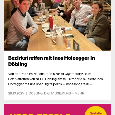
Bezirkstreffen mit Ines Holzegger in
Döbling
Von der Rede im Nationalrat bis zur AI Gigafactory: Beim
Bezirkstreffen von NEOS Döbling am 19. Oktober diskutierte Ines
Holzegger mit uns über Digitalpolitik – insbesondere KI –
Föderalismus, europäische Wettbewerbsfähigkeit und die Rolle
28.10.2025
|
DÖBLING
,
DIGITALISIERUNG
+ MEHR
liberaler Parteien in Europa.