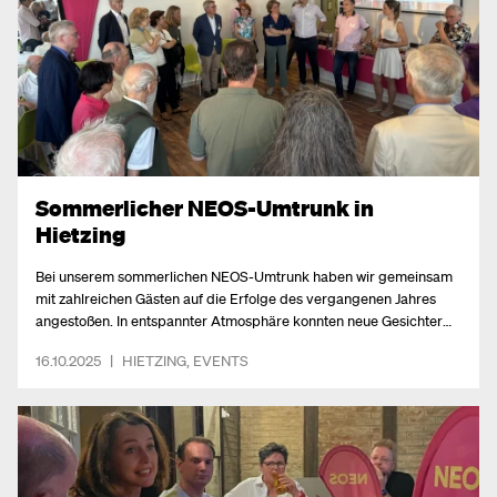
Sommerlicher NEOS-Umtrunk in
Hietzing
Bei unserem sommerlichen NEOS-Umtrunk haben wir gemeinsam
mit zahlreichen Gästen auf die Erfolge des vergangenen Jahres
angestoßen. In entspannter Atmosphäre konnten neue Gesichter
und unsere Bezirksrät:innen kennengelernt sowie viele spannende
16.10.2025
|
HIETZING
,
EVENTS
Gespräche geführt werden. Ein Abend voller Energie, Austausch
und Vorfreude auf das, was kommt.