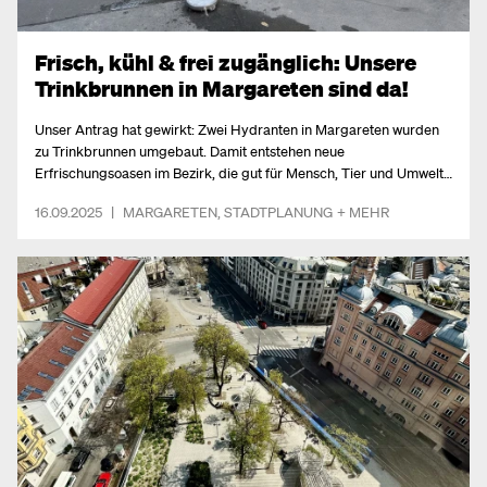
Frisch, kühl & frei zugänglich: Unsere
Trinkbrunnen in Margareten sind da!
Unser Antrag hat gewirkt: Zwei Hydranten in Margareten wurden
zu Trinkbrunnen umgebaut. Damit entstehen neue
Erfrischungsoasen im Bezirk, die gut für Mensch, Tier und Umwelt
sind. Wir haben sie gleich getestet und zeigen, warum sie ein
16.09.2025
|
MARGARETEN
,
STADTPLANUNG
+ MEHR
Gewinn fürs Grätzl sind.