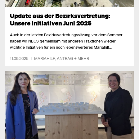
Update aus der Bezirksvertretung:
Unsere Initiativen Juni 2025
Auch in der letzten Bezirksvertretungssitzung vor dem Sommer
haben wir NEOS gemeinsam mit anderen Fraktionen wieder
wichtige Initiativen für ein noch lebenswerteres Mariahilf
eingebracht. Acht Anträge lagen uns besonders am Herzen – von
11.09.2025
|
MARIAHILF
,
ANTRAG
+ MEHR
Verbesserungen im öffentlichen Raum über konkrete Maßnahmen
zur Verkehrs- und Anrainer:innen-Entlastung bis hin zu mehr
Aufenthaltsqualität.