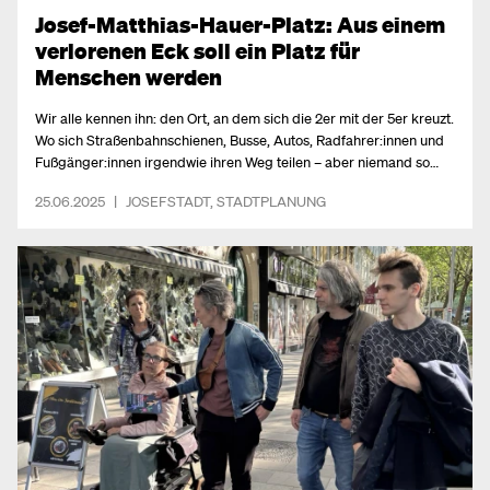
Josef-Matthias-Hauer-Platz: Aus einem
verlorenen Eck soll ein Platz für
Menschen werden
Wir alle kennen ihn: den Ort, an dem sich die 2er mit der 5er kreuzt.
Wo sich Straßenbahnschienen, Busse, Autos, Radfahrer:innen und
Fußgänger:innen irgendwie ihren Weg teilen – aber niemand so
richtig weiß, wem dieser Platz eigentlich gehört. Wer hier steht sieht
25.06.2025
|
JOSEFSTADT
,
STADTPLANUNG
sofort: Das ist kein Platz. Das ist ein verlorenes Eck.Wer das nicht
erkennt, fährt entweder mit Schlafmaske durch die Stadt – oder
hat sich noch nie mit einem Coffee to go in der Hand gefragt, wo
man sich hier eigentlich kurz hinsetzen, verschnaufen oder einfach
nur da sein kann.Und genau das wollen wir ändern.