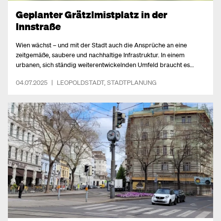
Geplanter Grätzlmistplatz in der
Innstraße
Wien wächst – und mit der Stadt auch die Ansprüche an eine
zeitgemäße, saubere und nachhaltige Infrastruktur. In einem
urbanen, sich ständig weiterentwickelnden Umfeld braucht es
Lösungen, die nicht nur funktionieren, sondern auch das Leben der
04.07.2025
|
LEOPOLDSTADT
,
STADTPLANUNG
Menschen erleichtern. Mit der Idee eines Grätzlmistplatzes in der
Innstraße setzen wir ein klares Zeichen für mehr Lebensqualität
und gelebte Kreislaufwirtschaft im 2. und 20. Bezirk.