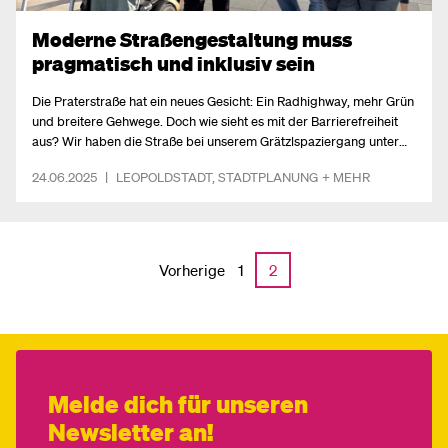
Moderne Straßengestaltung muss
pragmatisch und inklusiv sein
Die Praterstraße hat ein neues Gesicht: Ein Radhighway, mehr Grün
und breitere Gehwege. Doch wie sieht es mit der Barrierefreiheit
aus? Wir haben die Straße bei unserem Grätzlspaziergang unter
die Lupe genommen und einige Herausforderungen entdeckt – gut
24.06.2025
|
LEOPOLDSTADT
,
STADTPLANUNG
+ MEHR
gemeint, aber auch gut gemacht?
Vorherige
1
2
Melde dich für unseren
Newsletter an!