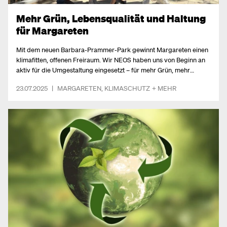
Mehr Grün, Lebensqualität und Haltung
für Margareten
Mit dem neuen Barbara-Prammer-Park gewinnt Margareten einen
klimafitten, offenen Freiraum. Wir NEOS haben uns von Beginn an
aktiv für die Umgestaltung eingesetzt – für mehr Grün, mehr
Aufenthaltsqualität und ein starkes Zeichen für Gleichstellung im
23.07.2025
|
MARGARETEN
,
KLIMASCHUTZ
+ MEHR
öffentlichen Raum.