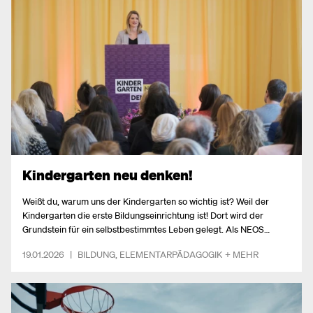
Kindergarten neu denken!
Weißt du, warum uns der Kindergarten so wichtig ist? Weil der
Kindergarten die erste Bildungseinrichtung ist! Dort wird der
Grundstein für ein selbstbestimmtes Leben gelegt. Als NEOS
haben wir ein klares Ziel: Wir wollen, dass jedes Kind die gleichen
19.01.2026
|
BILDUNG
,
ELEMENTARPÄDAGOGIK
+ MEHR
Chancen hat – unabhängig von seinem Elternhaus. Mit der
„Kindergarten neu denken“ starten wir jetzt die große Reform –
ohne Tabus und Denkverbote.