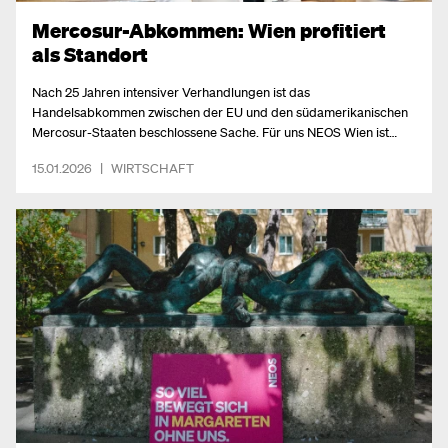
Mercosur-Abkommen: Wien profitiert
als Standort
Nach 25 Jahren intensiver Verhandlungen ist das
Handelsabkommen zwischen der EU und den südamerikanischen
Mercosur-Staaten beschlossene Sache. Für uns NEOS Wien ist
klar: Das ist ein Meilenstein für den freien Handel und eine riesige
15.01.2026
|
WIRTSCHAFT
Chance für den Wirtschaftsstandort. In einer vernetzten Welt darf
man sich nicht einigeln – man muss die Märkte der Zukunft aktiv
mitgestalten.