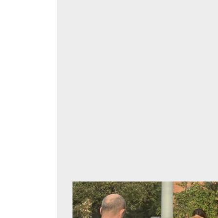
Spot on für F
Therese Frauenpreis der J
30.10.2025
|
JOSEFSTADT
,
FRAUEN
+ MEHR