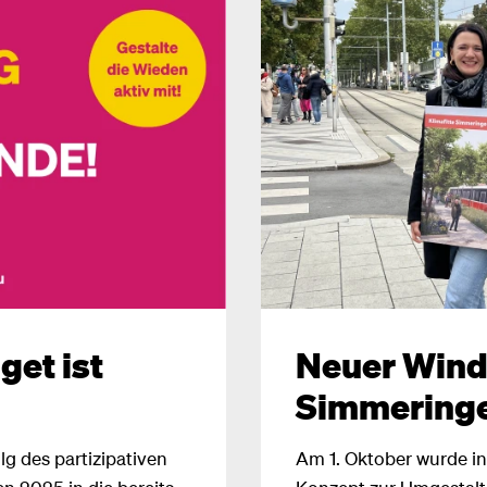
et ist
Neuer Wind 
Simmeringe
lg des partizipativen
Am 1. Oktober wurde in
n 2025 in die bereits
Konzept zur Umgestal