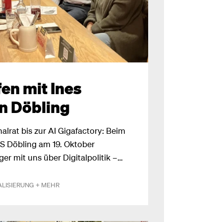
fen mit Ines
n Döbling
alrat bis zur AI Gigafactory: Beim
S Döbling am 19. Oktober
ger mit uns über Digitalpolitik –
ralismus, europäische
d die Rolle liberaler Parteien in
ALISIERUNG
+ MEHR