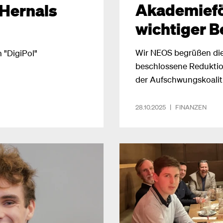
Akademiefö
 Hernals
wichtiger B
Wir NEOS begrüßen die
 "DigiPol"
beschlossene Reduktio
der Aufschwungskoaliti
Schritt zur Budgetsani
Bereich 500.000 Euro p
28.10.2025
|
FINANZEN