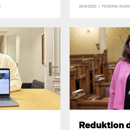
R
29.10.2025
|
PENZING
,
RUDO
Reduktion 