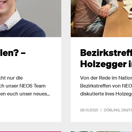
len? –
Bezirkstref
Holzegger i
ht nur die
Von der Rede im Nation
uch unser NEOS Team
Bezirkstreffen von NEO
llen euch unser neues
diskutierte Ines Holzeg
insbesondere KI – Föde
Wettbewerbsfähigkeit un
28.10.2025
|
DÖBLING
,
DIGIT
Europa.