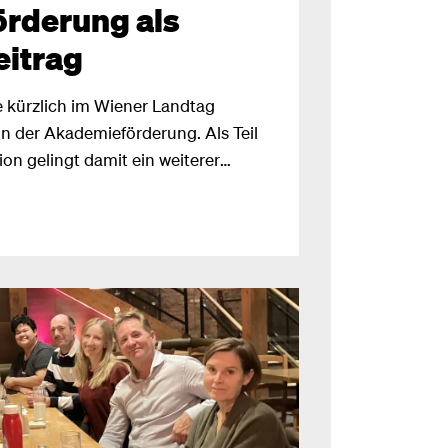
rderung als
eitrag
 kürzlich im Wiener Landtag
n der Akademieförderung. Als Teil
on gelingt damit ein weiterer
erung. Wir sparen in diesem
ro Jahr ein.