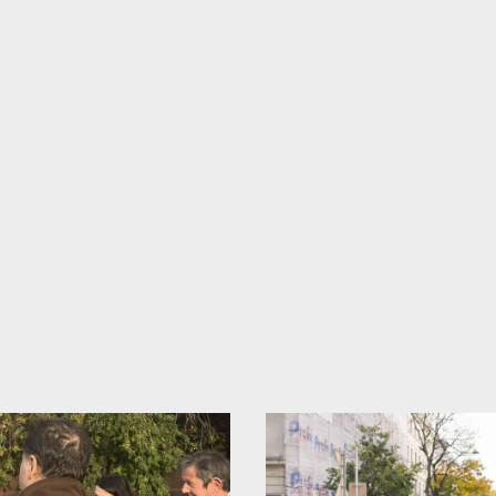
rauen, die was bewege
osefstadt