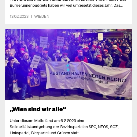
Bürger:innenbudgets haben wir viel umgesetzt dieses Jahr. Das
Team ist gut aufgestellt und voller Tatendrang für viele neue
13.02.2023
|
WIEDEN
Projekte.
„Wien sind wir alle“
Unter diesem Motto fand am 6.2.2023 eine
Solidaritätskundgebung der Bezirksparteien SPÖ, NEOS, SÖZ,
Linkspartei, Bierpartei und Grünen statt.