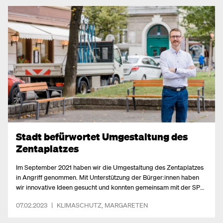
Stadt befürwortet Umgestaltung des
Zentaplatzes
Im September 2021 haben wir die Umgestaltung des Zentaplatzes
in Angriff genommen. Mit Unterstützung der Bürger:innen haben
wir innovative Ideen gesucht und konnten gemeinsam mit der SPÖ
und den Grünen im Bezirk, eine Prüfung der Möglichkeiten durch
07.02.2023
|
KLIMASCHUTZ
,
MARGARETEN
die Stadt Wien in Auftrag geben. Das Ergebnis: durchaus
erfreulich.