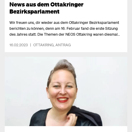
News aus dem Ottakringer
Bezirksparlament
Wir freuen uns, dir wieder aus dem Ottakringer Bezirksparlament
berichten zu können, denn am 16. Februar fand die erste Sitzung
des Jahres statt. Die Themen der NEOS Ottakring waren diesmal
die Raddurchfahrt Ottakringer Straße 228/226, die
16.02.2023
|
OTTAKRING
,
ANTRAG
Fahrradabstellplätze beim Kongressbad und eine bessere
Sichtbarkeit des Ottakringerbaches. Außerdem haben wir eine
Resolution gegen extremistische Gewalt eingebracht.