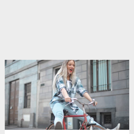
Heute, am Equal Pay Day, starten wir unsere
Kampagne, die ganz im Zeichen der
Gleichberechtigung steht.
16.02.2023
|
FREIHEIT
,
GERECHTIGKEIT